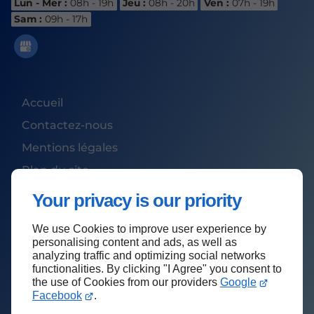
Lun - Mer :
08h - 19h
Jeu :
08h - 20h
Ven :
07h - 19h
Sam :
09h - 17h
Accueil
Contactez-nous
Mentions légales
Plan du site
Your privacy is our priority
We use Cookies to improve user experience by
Haut de page
personalising content and ads, as well as
analyzing traffic and optimizing social networks
functionalities. By clicking "I Agree" you consent to
the use of Cookies from our providers
Google
Facebook
.