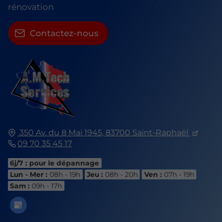
rénovation
Contactez-nous
350 Av. du 8 Mai 1945,
83700
Saint-Raphaël
09 70 35 45 17
6j/7 : pour le dépannage
Lun - Mer :
08h - 19h
Jeu :
08h - 20h
Ven :
07h - 19h
Sam :
09h - 17h