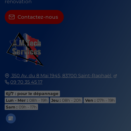
rénovation
Contactez-nous
350 Av. du 8 Mai 1945,
83700
Saint-Raphaël
09 70 35 45 17
6j/7 : pour le dépannage
Lun - Mer :
08h - 19h
Jeu :
08h - 20h
Ven :
07h - 19h
Sam :
09h - 17h