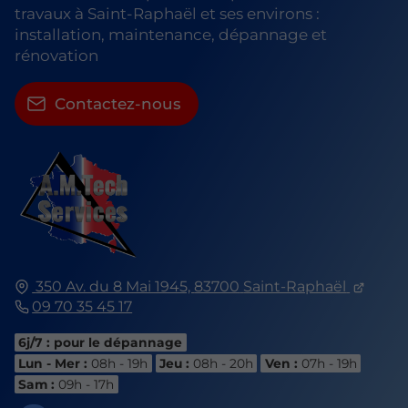
travaux à Saint-Raphaël et ses environs :
installation, maintenance, dépannage et
rénovation
Contactez-nous
350 Av. du 8 Mai 1945,
83700
Saint-Raphaël
09 70 35 45 17
6j/7 : pour le dépannage
Lun - Mer :
08h - 19h
Jeu :
08h - 20h
Ven :
07h - 19h
Sam :
09h - 17h