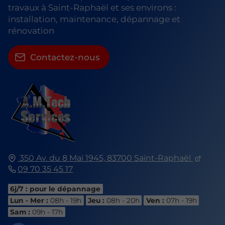
travaux à Saint-Raphaël et ses environs :
installation, maintenance, dépannage et
rénovation
Contactez-nous
350 Av. du 8 Mai 1945,
83700
Saint-Raphaël
09 70 35 45 17
6j/7 : pour le dépannage
Lun - Mer :
08h - 19h
Jeu :
08h - 20h
Ven :
07h - 19h
Sam :
09h - 17h