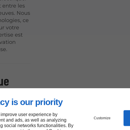
 entre les
reuves. Nous
nologies, ce
r votre
rtise est
vation
se.
ue
e à
cy is our priority
 improve user experience by
Customize
nt and ads, as well as analyzing
ng social networks functionalities. By