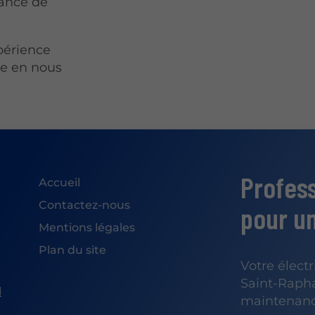
mance de
xpérience
se en nous
Profess
Accueil
Contactez-nous
pour un
Mentions légales
Plan du site
Votre élect
Saint-Raphaë
l
maintenanc