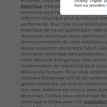
À Grasse, notre objectif lors d'une
rénov
clicking "I Agree" 
from our providers
électrique
n'est pas seulement de répar
construire pour l'avenir. Nous concevo
réfection électrique pour qu'elle soit du
performante. Pour cela, nous sélection
matériaux de haute qualité pour votre p
rénovation électrique. Nous optimisons 
dimensionnement de votre installation 
puisse supporter vos besoins futurs. Ce
rénovation électrique sont pensés pour
votre efficacité énergétique. Une bonne
modernisation de l'électricité peut vous
réduire vos factures. Nous vous conseill
solutions d'éclairage LED et les systèm
gestion d'énergie. La mise en conformit
que nous réalisons est conçue pour dur
décennies. Confiez-nous votre projet de
électrique à Grasse pour une
installati