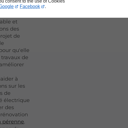
ation
you consent to the use of Cookies
Google
Facebook
.
er, mais de
ns chaque
rable et
nons des
rojet de
le
pour qu'elle
s travaux de
 améliorer
 aider à
ons sur les
es de
é électrique
er des
 rénovation
on pérenne
.