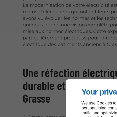
La modernisation de votre électricité est
mains d'électriciens qui ont fait leurs p
avons vu évoluer les normes et les tech
qui nous donne une vision complète pou
mise aux normes électriques. Cette expe
particulièrement précieuse pour la réno
électrique des bâtiments anciens à Gras
Une réfection électriq
durable et performant
Your priva
Grasse
We use Cookies to
personalising conte
traffic and optimizi