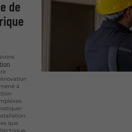
ce de
rique
 avons
tion
tre
rénovation
s mené à
ction
omplexes.
ostiquer
stallation.
ues que
électrique.