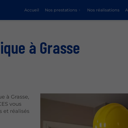
Accueil
Nos prestations
Nos réalisations
A
rique à Grasse
ue à Grasse,
CES vous
 et réalisés